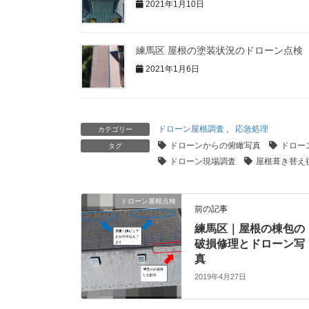
2021年1月10日
練馬区 屋根の塗装状況のドローン点検
2021年1月6日
ドローン屋根調査
、
応急処理
カテゴリー
ドローンからの俯瞰写真
ドロー
タグ
ドローン現場調査
屋根葺き替え
ドローン屋根点検
前の記事
練馬区｜屋根の棟包の
破損修理とドローン写
真
2019年4月27日