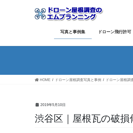
コ
ナ
ン
ビ
テ
ゲ
ン
ー
ツ
シ
写真と事例集
ドローン飛行許可
へ
ョ
ス
ン
キ
に
ッ
移
プ
動
HOME
ドローン屋根調査写真と事例
ドローン屋根調
2019年5月10日
渋谷区｜屋根瓦の破損