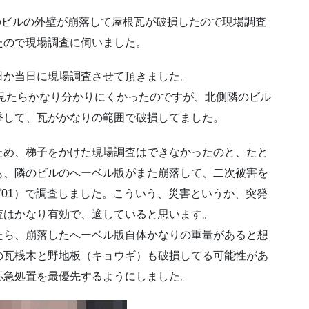
隣のビルの外壁が崩落して屋根瓦が破損したので現場調査
たので現場調査に伺いました。
日か当日に現場調査させて頂きました。
ら見たらかなり分かりにくかったのですが、北側隣のビル
撃して、瓦がかなりの範囲で破損してました。
ため、梯子をかけた現場調査はできなかったのと、たと
も、隣のビルのへーベル版がまた崩落して、二次被害を
01）で調査しました。こういう、災害というか、突発
査はかなり有効で、適していると思います。
たら、崩落したへーベル版自体かなりの重量があると想
の瓦桟木と野地板（キョウギ）も破損してる可能性があ
応急処置を最優先するようにしました。